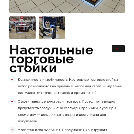
Настольные
торговые
стойки
Компактность и мобильность. Настольные торговые стойки
легко размещаются на прилавке, кассе или столе — идеальны
для маленьких точек, выставок и промо-акций.;
Эффективная демонстрация товаров. Позволяют выгодно
представить продукцию: аксессуары, пробники, сувениры,
косметику — делая их заметными и доступными для
покупателя.;
Удобство использования. Продуманная конструкция