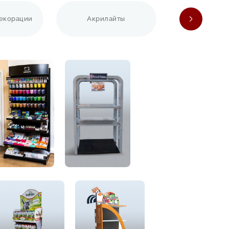
екорации
Акрилайты
Вывес