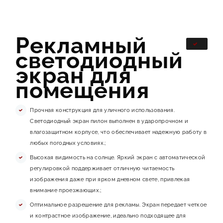
Рекламный
светодиодный
экран для
помещения
Прочная конструкция для уличного использования.
Светодиодный экран пилон выполнен в ударопрочном и
влагозащитном корпусе, что обеспечивает надежную работу в
любых погодных условиях.;
Высокая видимость на солнце. Яркий экран с автоматической
регулировкой поддерживает отличную читаемость
изображения даже при ярком дневном свете, привлекая
внимание проезжающих.;
Оптимальное разрешение для рекламы. Экран передает четкое
и контрастное изображение, идеально подходящее для