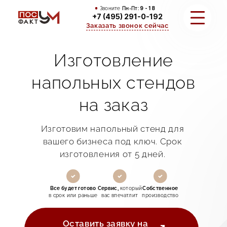
Звоните
Пн-Пт:
9 - 18
+7 (495) 291-0-192
Заказать звонок сейчас
Изготовление
УСЛУГИ
напольных стендов
ПОРТФОЛИО
на заказ
О КОМПАНИИ
Изготовим напольный стенд для
КОНТАКТЫ
вашего бизнеса под ключ. Срок
изготовления от 5 дней.
Все будет готово
Сервис,
который
Собственное
в срок или раньше
вас впечатлит
производство
Оставить заявку на