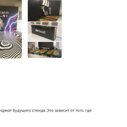
рмат будущего стенда. Это зависит от того, где
крил. Каждый из них обладает своими