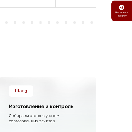
Написать в
Telegram
Шаг 3
Ш
Изготовление и контроль
Дос
Собираем стенд с учетом
Орга
согласованных эскизов.
повр
уста
пров