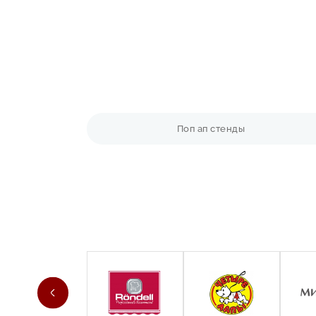
преимуществами и характеристиками. Например,
современные.
Далее происходит процесс печати или нанесени
гравировку. Важно убедиться, что информация б
После изготовления все элементы стенда соби
фиксации на стене.
Поп ап стенды
Преимущества заказа настенных стендов
Индивидуальный подход:
мы не работаем по ш
Собственное производство:
полный контроль 
Конкурентные цены:
отсутствие посредников
Прочные материалы:
мы используем только пр
Скорость выполнения:
срочный заказ? Мы изго