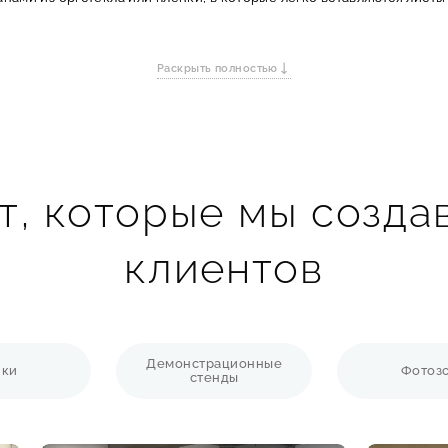
Раскрыть полностью
нт для школ, вузов, офисов и жилых домов. Идеальны для официал
 стендов по охране труда или гражданской обороне. Имеют станда
зуются в торговых центрах, на выставках, в show-румах. Имеют сти
, которые мы созда
фе, ресторанов и баров. Карманы удобного формата для быстрой с
о разместить большой объем разноплановой информации, системат
ный внешний вид, защита информации от повреждений и легкое об
клиентов
Демонстрационные
йки
Фотоз
стенды