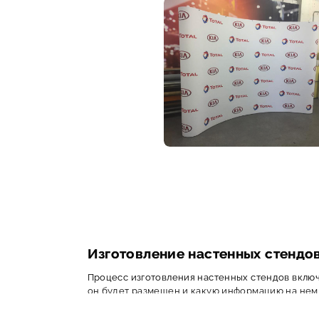
Изготовление настенных стендо
Процесс изготовления настенных стендов включа
он будет размещен и какую информацию на нем
Затем выбирается материал. Наиболее популярны