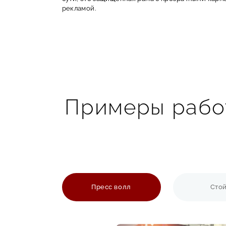
рекламой.
Какие бывают настенные стенды?
Информационные стенды:
классический вариа
объявлений.
Уголовные стенды:
для уголков потребителя,
размещению информационные листы.
Рекламные стенды (презентационные):
исполь
эффективного привлечения внимания.
Примеры работ
Стенды для меню:
популярное решение для ка
Многокарманные стенды:
позволяют компактн
Главные преимущества: долговечность, аккурат
Пресс волл
Сто