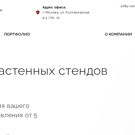
Мы он
Адрес офиса:
ая
г. Москва, ул. Котляковская,
д.3, стр. 12
ПОРТФОЛИО
О КОМПАНИИ
астенных стендов
ля вашего
овления от 5