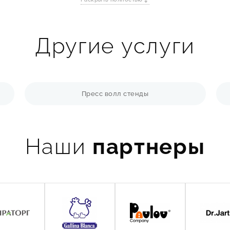
 пластиковые стенды легкие и недорогие, металлические — прочн
я информации на стенд. Это может быть сделано с помощью разли
Другие услуги
удет четко видна и легко читаема.
раются вместе, крепление осуществляется с помощью специальны
Пресс волл стенды
 у нас
аблонам. Каждый стенд проектируется с нуля под ваши задачи.
над каждым этапом позволяет нам гарантировать качество и соблю
Наши
партнеры
 и оптимизация процессов делают наши цены доступными.
оверенные материалы от надежных поставщиков, чтобы стенд служ
товим ваш стенд в кратчайшие сроки без потери качества.