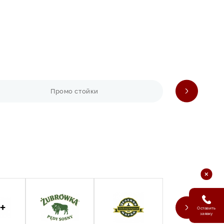
ые и долговечные, а акриловые — стильные и
чных технологий, включая цифровую печать или
х монтажных приспособлений для надежной
Промо стойки
дать сроки.
ил вам долгие годы.
Оставить
заявку