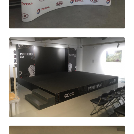
центре, на входной группе и даже как интерьерное
решение.
Применение световых букв
Световые буквы широко используются в различных
отраслях:
Фасадные вывески для магазинов, ресторанов,
офисов, гостиниц.
Навигация в торговых центрах и бизнес-центрах.
Рекламные конструкции на фонарных столбах и
билбордах.
Оформление витрин и зон продаж.
Декор для баров, клубов и мероприятий.