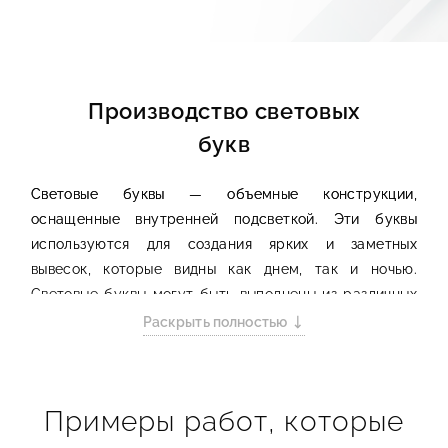
Производство световых
букв
Световые буквы — объемные конструкции,
оснащенные внутренней подсветкой. Эти буквы
используются для создания ярких и заметных
вывесок, которые видны как днем, так и ночью.
Световые буквы могут быть выполнены из различных
материалов, таких как акрил, металл и пластик, и
Раскрыть полностью
подсвечиваться светодиодами, неоновыми лампами
или другими источниками света.
Примеры работ, которые
Преимущества световых букв