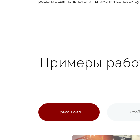
решение для привлечения внимания целевой ау
Вывеска панель-кронштейн
— это рекламная ко
расположение перпендикулярно стене. Это позво
числе из окон движущихся автомобилей.
Преимущества использования панелей-
Высокая видимость
: благодаря расположению
Примеры работ
Двусторонняя экспозиция
: информация на об
Эстетичность
:современные технологии позвол
Универсальность
: подходит для различных ти
Пресс волл
Сто