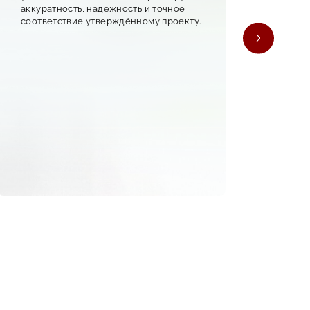
аккуратность, надёжность и точное
пров
соответствие утверждённому проекту.
вид.