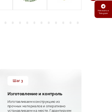
Написать в
Telegram
Шаг 3
Ш
Изготовление и контроль
Дос
Изготавливаем конструкцию из
Орга
прочных материалов и оперативно
повр
устанавливаем на месте. Гарантируем
уста