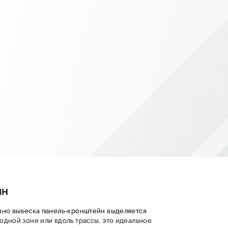
йн
енно вывеска панель-кронштейн выделяется
дной зоне или вдоль трассы, это идеальное