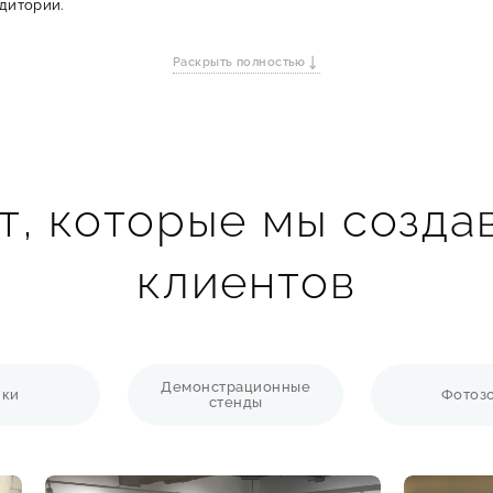
дитории.
нструкция, которая крепится к фасаду здания на специальных кр
ляет видеть информацию на вывеске не только вблизи, но и с даль
Раскрыть полностью
кронштейнов
 перпендикулярно зданию, панель-кронштейн привлекает внимание
, которые мы созда
еих сторонах конструкции увеличивает охват аудитории.
яют создавать стильные и оригинальные дизайны.
пов бизнеса — от кафе и ресторанов до магазинов и офисов.
клиентов
Демонстрационные
йки
Фотоз
стенды