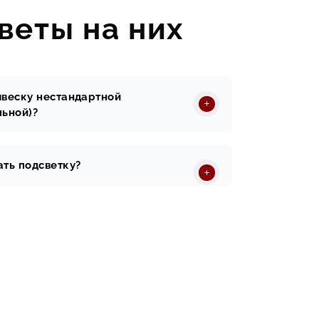
веты на них
ывеску нестандартной
льной)?
ть подсветку?