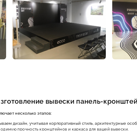
зготовление вывески панель-кронште
ючает несколько этапов:
ваем дизайн, учитывая корпоративный стиль, архитектурные особ
димую прочность кронштейнов и каркаса для вашей вывески.
зуем прочные металлы (сталь, алюминий) с антикоррозийной обраб